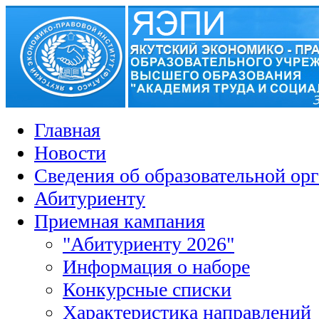
Главная
Новости
Сведения об образовательной ор
Абитуриенту
Приемная кампания
"Абитуриенту 2026"
Информация о наборе
Конкурсные списки
Характеристика направлений