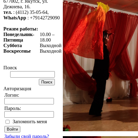
677002, г. Якутск, ул.
Дежнева, 16.
тел.
: (4112) 35-05-64,
WhatsApp
: +79142729090
Режим работы:
Понедельник-
10.00 –
Пятница
18.00
Суббота
Выходной
Воскресенье
Выходной
Поиск
Авторизация
Логин:
Пароль:
Запомнить меня
Забыли свой пароль?