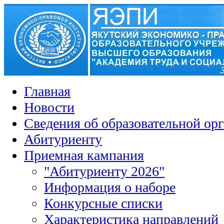
Главная
Новости
Сведения об образовательной ор
Абитуриенту
Приемная кампания
"Абитуриенту 2026"
Информация о наборе
Конкурсные списки
Характеристика направлений