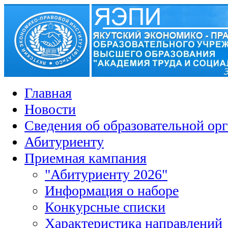
Главная
Новости
Сведения об образовательной ор
Абитуриенту
Приемная кампания
"Абитуриенту 2026"
Информация о наборе
Конкурсные списки
Характеристика направлений