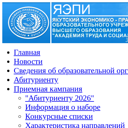
Главная
Новости
Сведения об образовательной ор
Абитуриенту
Приемная кампания
"Абитуриенту 2026"
Информация о наборе
Конкурсные списки
Характеристика направлений