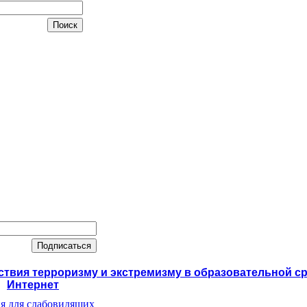
вия терроризму и экстремизму в образовательной ср
Интернет
я для слабовидящих