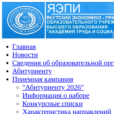
Главная
Новости
Сведения об образовательной ор
Абитуриенту
Приемная кампания
"Абитуриенту 2026"
Информация о наборе
Конкурсные списки
Характеристика направлений