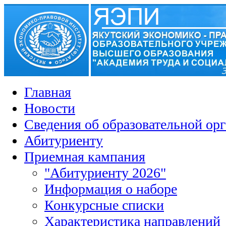
Главная
Новости
Сведения об образовательной ор
Абитуриенту
Приемная кампания
"Абитуриенту 2026"
Информация о наборе
Конкурсные списки
Характеристика направлений