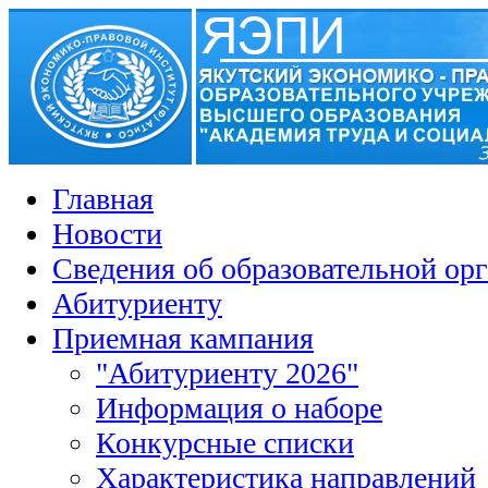
Главная
Новости
Сведения об образовательной ор
Абитуриенту
Приемная кампания
"Абитуриенту 2026"
Информация о наборе
Конкурсные списки
Характеристика направлений