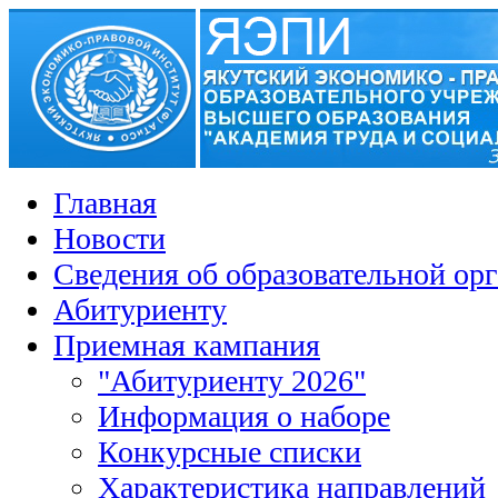
Главная
Новости
Сведения об образовательной ор
Абитуриенту
Приемная кампания
"Абитуриенту 2026"
Информация о наборе
Конкурсные списки
Характеристика направлений