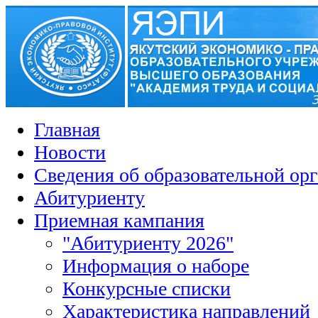
Главная
Новости
Сведения об образовательной ор
Абитуриенту
Приемная кампания
"Абитуриенту 2026"
Информация о наборе
Конкурсные списки
Характеристика направлений