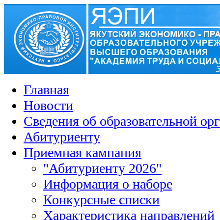
Главная
Новости
Сведения об образовательной ор
Абитуриенту
Приемная кампания
"Абитуриенту 2026"
Информация о наборе
Конкурсные списки
Характеристика направлений