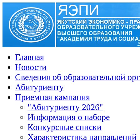
Главная
Новости
Сведения об образовательной ор
Абитуриенту
Приемная кампания
"Абитуриенту 2026"
Информация о наборе
Конкурсные списки
Характеристика направлений