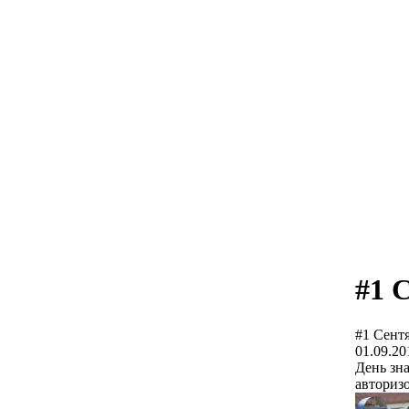
#1 
#1 Сентя
01.09.20
День зн
авториз