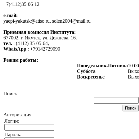
+7(4112)35-06-12
e-mail:
yaepi-yakutsk@atiso.ru, solen2004@mail.ru
Приемная комиссия Института:
677002, г. Якутск, ул. Дежнева, 16.
тел.
: (4112) 35-05-64,
WhatsApp
: +79142729090
Режим работы:
Понедельник-Пятница
10.00
Суббота
Выхо
Воскресенье
Выхо
Поиск
Авторизация
Логин:
Пароль: