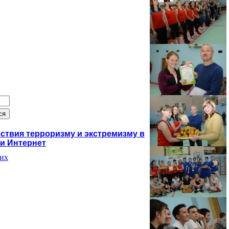
твия терроризму и экстремизму в
ти Интернет
их