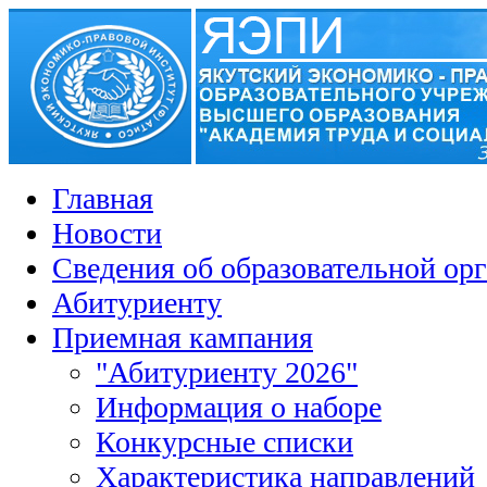
Главная
Новости
Сведения об образовательной ор
Абитуриенту
Приемная кампания
"Абитуриенту 2026"
Информация о наборе
Конкурсные списки
Характеристика направлений