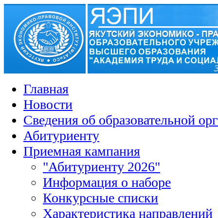
Главная
Новости
Сведения об образовательной ор
Абитуриенту
Приемная кампания
"Абитуриенту 2026"
Информация о наборе
Конкурсные списки
Характеристика направлений