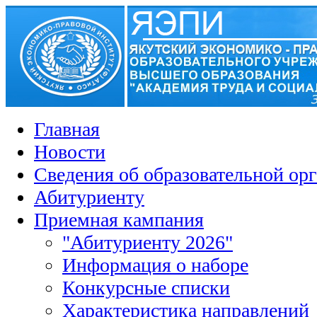
Главная
Новости
Сведения об образовательной ор
Абитуриенту
Приемная кампания
"Абитуриенту 2026"
Информация о наборе
Конкурсные списки
Характеристика направлений