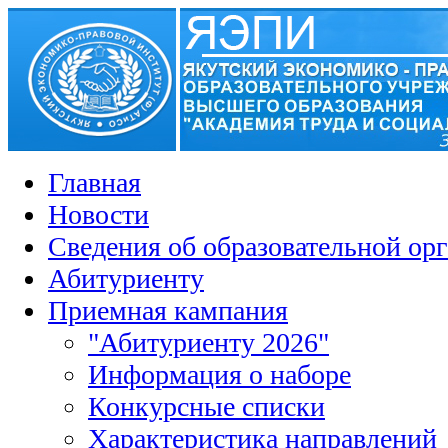
Главная
Новости
Сведения об образовательной ор
Абитуриенту
Приемная кампания
"Абитуриенту 2026"
Информация о наборе
Конкурсные списки
Характеристика направлений