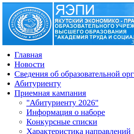
Главная
Новости
Сведения об образовательной ор
Абитуриенту
Приемная кампания
"Абитуриенту 2026"
Информация о наборе
Конкурсные списки
Характеристика направлений