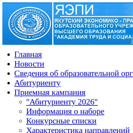
Главная
Новости
Сведения об образовательной ор
Абитуриенту
Приемная кампания
"Абитуриенту 2026"
Информация о наборе
Конкурсные списки
Характеристика направлений