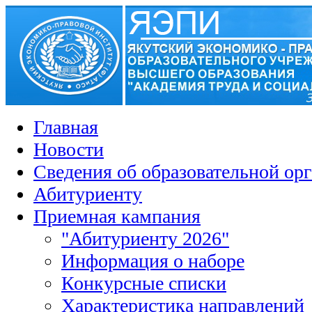
Главная
Новости
Сведения об образовательной ор
Абитуриенту
Приемная кампания
"Абитуриенту 2026"
Информация о наборе
Конкурсные списки
Характеристика направлений