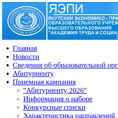
Главная
Новости
Сведения об образовательной ор
Абитуриенту
Приемная кампания
"Абитуриенту 2026"
Информация о наборе
Конкурсные списки
Характеристика направлений