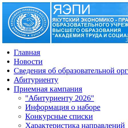
Главная
Новости
Сведения об образовательной ор
Абитуриенту
Приемная кампания
"Абитуриенту 2026"
Информация о наборе
Конкурсные списки
Характеристика направлений