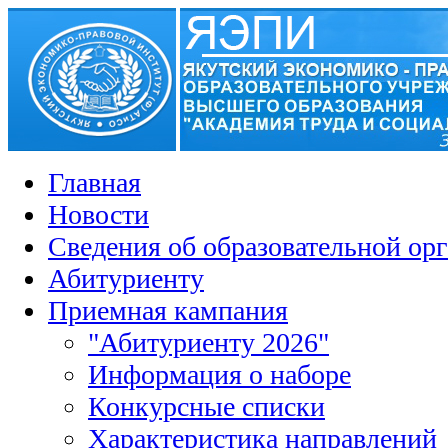
Главная
Новости
Сведения об образовательной ор
Абитуриенту
Приемная кампания
"Абитуриенту 2026"
Информация о наборе
Конкурсные списки
Характеристика направлений