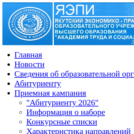
Главная
Новости
Сведения об образовательной ор
Абитуриенту
Приемная кампания
"Абитуриенту 2026"
Информация о наборе
Конкурсные списки
Характеристика направлений