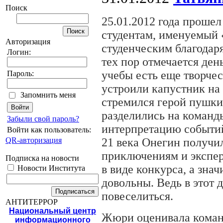
Поиск
25.01.2012 года проше
студентам, именуемый 
Авторизация
студенческим благодаря
Логин:
тех пор отмечается ден
учебы есть еще творче
Пароль:
устроили капустник на 
Запомнить меня
стремился герой пушкин
разделились на команд
Забыли свой пароль?
интерпретацию событий
Войти как пользователь:
21 века Онегин получи
QR-авторизация
приключениям и экспер
Подписка на новости
в виде конкурса, а зна
Новости Института
довольны. Ведь в этот 
повеселиться.
АНТИТЕРРОР
Национальный центр
Жюри оценивала коман
информационного