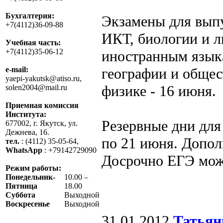
Бухгалтерия:
Экзамены для выпу
+7(4112)36-09-88
ИКТ, биологии и л
Учебная часть:
+7(4112)35-06-12
иностранным язык
географии и общес
e-mail:
yaepi-yakutsk@atiso.ru,
физике - 16 июня.
solen2004@mail.ru
Приемная комиссия
Института:
Резервные дни для 
677002, г. Якутск, ул.
Дежнева, 16.
по 21 июня. Допол
тел.
: (4112) 35-05-64,
WhatsApp
: +79142729090
Досрочно ЕГЭ можн
Режим работы:
Понедельник-
10.00 –
Пятница
18.00
Суббота
Выходной
Воскресенье
Выходной
31.01.2012
Татьян