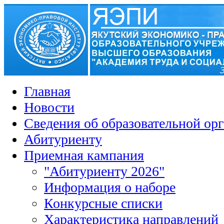
Главная
Новости
Сведения об образовательной ор
Абитуриенту
Приемная кампания
"Абитуриенту 2026"
Информация о наборе
Конкурсные списки
Характеристика направлений