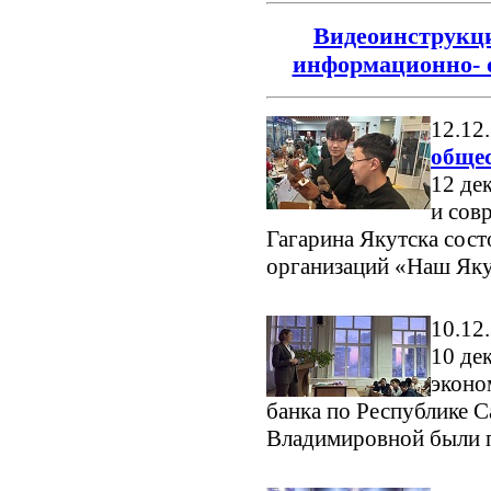
Видеоинструкци
информационно- 
12.12
обще
12 де
и сов
Гагарина Якутска сост
организаций «Наш Як
10.12
10 де
эконо
банка по Республике С
Владимировной были 