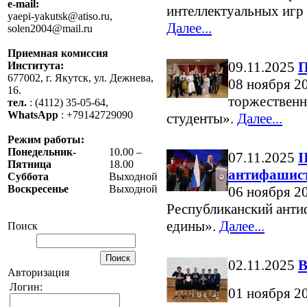
e-mail:
интеллектуальных игр 
yaepi-yakutsk@atiso.ru,
Далее...
solen2004@mail.ru
Приемная комиссия
09.11.2025
П
Института:
677002, г. Якутск, ул. Дежнева,
08 ноября 2
16.
торжественн
тел.
: (4112) 35-05-64,
WhatsApp
: +79142729090
студенты».
Далее...
Режим работы:
Понедельник-
10.00 –
07.11.2025
I
Пятница
18.00
антифашис
Суббота
Выходной
Воскресенье
Выходной
06 ноября 20
Республиканский анти
едины».
Далее...
Поиск
02.11.2025
В
Авторизация
Логин:
01 ноября 2