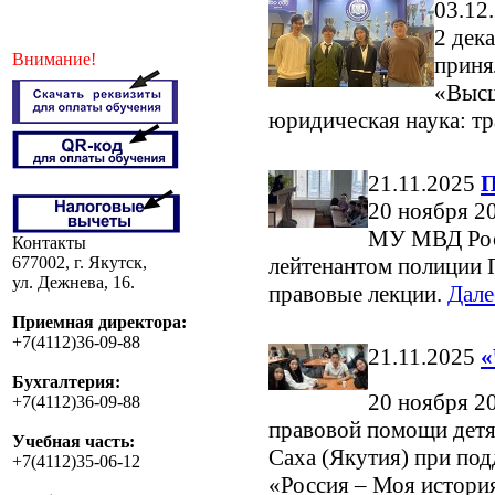
03.12
2 дек
Внимание!
приня
«Высш
юридическая наука: т
21.11.2025
П
20 ноября 2
МУ МВД Рос
Контакты
677002, г. Якутск,
лейтенантом полиции 
ул. Дежнева, 16.
правовые лекции.
Далее
Приемная директора:
+7(4112)36-09-88
21.11.2025
«
Бухгалтерия:
20 ноября 20
+7(4112)36-09-88
правовой помощи дет
Учебная часть:
Саха (Якутия) при по
+7(4112)35-06-12
«Россия – Моя истори