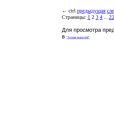
←
ctrl
предыдущая
сл
Страницы:
1
2
3
4
...
2
Для просмотра пре
в
"Архив новостей"