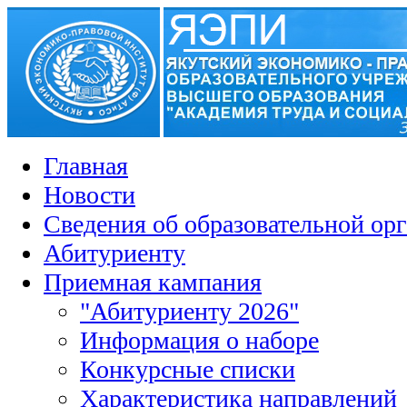
Главная
Новости
Сведения об образовательной ор
Абитуриенту
Приемная кампания
"Абитуриенту 2026"
Информация о наборе
Конкурсные списки
Характеристика направлений